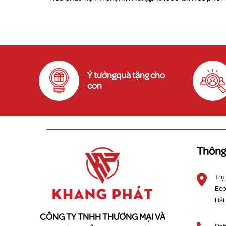
Ý tưởngquà tặng cho
con
Thông 
Trụ
Eco
Hải
CÔNG TY TNHH THƯƠNG MẠI VÀ
056