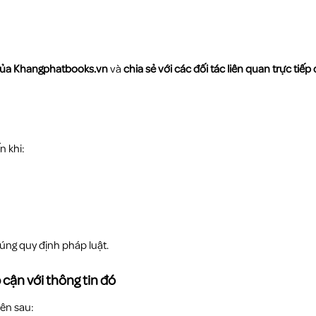
 của Khangphatbooks.vn
và
chia sẻ với các đối tác liên quan trực tiế
n khi:
úng quy định pháp luật.
cận với thông tin đó
bên sau: