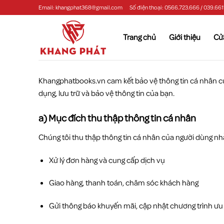
Chuyển
Email: khangphat368@gmail.com
Số điện thoại: 0566.723.666 / 039.661
đến
nội
Trang chủ
Giới thiệu
Cử
dung
Khangphatbooks.vn cam kết bảo vệ thông tin cá nhân của
dụng, lưu trữ và bảo vệ thông tin của bạn.
a) Mục đích thu thập thông tin cá nhân
Chúng tôi thu thập thông tin cá nhân của người dùng n
Xử lý đơn hàng và cung cấp dịch vụ
Giao hàng, thanh toán, chăm sóc khách hàng
Gửi thông báo khuyến mãi, cập nhật chương trình ưu