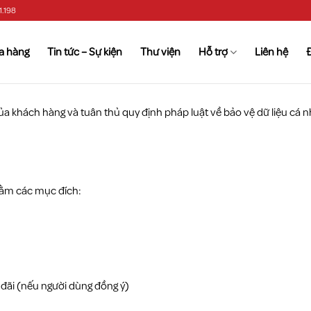
1.198
a hàng
Tin tức – Sự kiện
Thư viện
Hỗ trợ
Liên hệ
 khách hàng và tuân thủ quy định pháp luật về bảo vệ dữ liệu cá n
hằm các mục đích:
 đãi (nếu người dùng đồng ý)