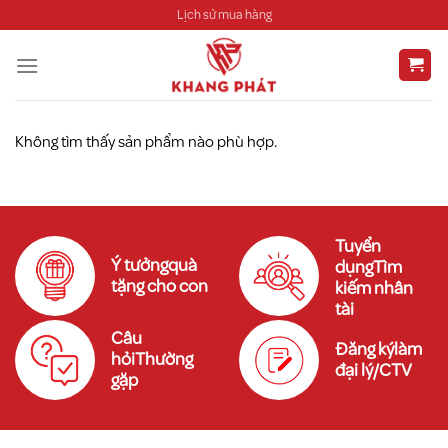
Chuyển
Lịch sử mua hàng
đến
nội
dung
Không tìm thấy sản phẩm nào phù hợp.
Tuyển
Ý tưởngquà
dụngTìm
tặng cho con
kiếm nhân
tài
Câu
Đăng kýlàm
hỏiThường
đại lý/CTV
gặp