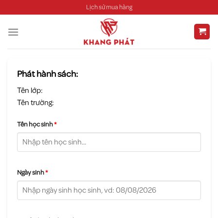
Chuyển
Lịch sử mua hàng
đến
nội
dung
Phát hành sách:
Tên lớp:
Tên trường:
Tên học sinh
*
Ngày sinh
*