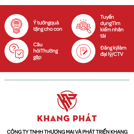
Tuyển
Ý tưởngquà
dụngTìm
tặng cho con
kiếm nhân
tài
Câu
Đăng kýlàm
hỏiThường
đại lý/CTV
gặp
CÔNG TY TNHH THƯƠNG MẠI VÀ PHÁT TRIỂN KHANG