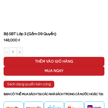
Bộ SBT Lớp 3 (Gồm 09 Quyển)
148,000
₫
Bộ SBT Lớp 3 (Gồm 09 Quyển) số lượng
THÊM VÀO GIỎ HÀNG
MUA NGAY
Sách dạng quyển bản cứng
BẠN CÓ THỂ MUA SÁCH TẠI CÁC NHÀ SÁCH TRONG CẢ NƯỚC HOẶC TẠI: