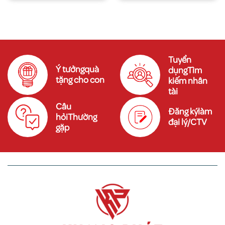
Tuyển
Ý tưởngquà
dụngTìm
tặng cho con
kiếm nhân
tài
Câu
Đăng kýlàm
hỏiThường
đại lý/CTV
gặp