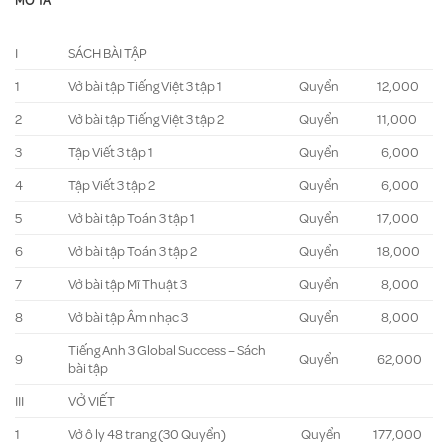
MÔ TẢ
I
SÁCH BÀI TẬP
1
Vở bài tập Tiếng Việt 3 tập 1
Quyển
12,000
2
Vở bài tập Tiếng Việt 3 tập 2
Quyển
11,000
3
Tập Viết 3 tập 1
Quyển
6,000
4
Tập Viết 3 tập 2
Quyển
6,000
5
Vở bài tập Toán 3 tập 1
Quyển
17,000
6
Vở bài tập Toán 3 tập 2
Quyển
18,000
7
Vở bài tập Mĩ Thuật 3
Quyển
8,000
8
Vở bài tập Âm nhạc 3
Quyển
8,000
Tiếng Anh 3 Global Success – Sách
9
Quyển
62,000
bài tập
III
VỞ VIẾT
1
Vở ô ly 48 trang (30 Quyển)
Quyển
177,000