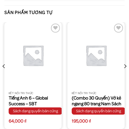
SẢN PHẨM TƯƠNG TỰ
KẾT NỐI TRI THỨC
KẾT NỐI TRI THỨC
Tiếng Anh 6 – Global
(Combo 30 Quyển) Vở kẻ
Success – SBT
ngang 80 trang Nam Sách
Sách dạng quyển bản cứng
Sách dạng quyển bản cứng
64,000
₫
195,000
₫