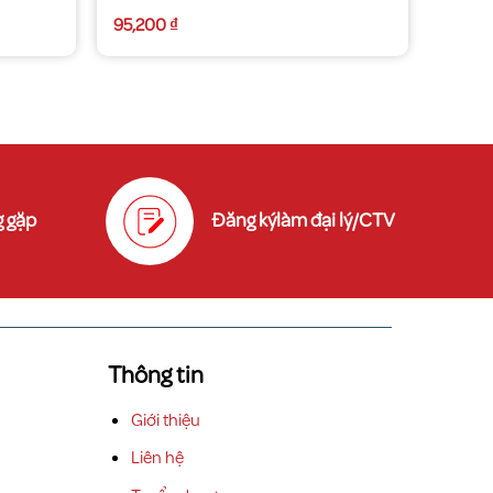
95,200
₫
 gặp
Đăng kýlàm đại lý/CTV
Thông tin
Giới thiệu
Liên hệ