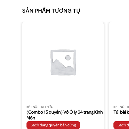
SẢN PHẨM TƯƠNG TỰ
KẾT NỐI TRI THỨC
KẾT NỐI T
g 80
(Combo 15 quyển) Vở Ô ly 64 trang Kinh
Túi bài 
Môn
Sách dạng quyển bản cứng
Sách 