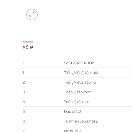
MÔ TẢ
I
SÁCH GIAO KHOA
1
Tiếng Việt 2, tập một
2
Tiếng Việt 2, tập hai
3
Toán 2, tập một
4
Toán 2, tập hai
5
Đạo đức 2
6
Tự nhiên và Xã hội 2
7
Mĩ thuật 2