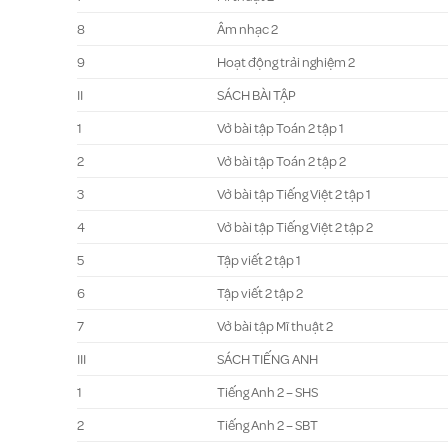
8
Âm nhạc 2
9
Hoạt động trải nghiệm 2
II
SÁCH BÀI TẬP
1
Vở bài tập Toán 2 tập 1
2
Vở bài tập Toán 2 tập 2
3
Vở bài tập Tiếng Việt 2 tập 1
4
Vở bài tập Tiếng Việt 2 tập 2
5
Tập viết 2 tập 1
6
Tập viết 2 tập 2
7
Vở bài tập Mĩ thuật 2
III
SÁCH TIẾNG ANH
1
Tiếng Anh 2 – SHS
2
Tiếng Anh 2 – SBT