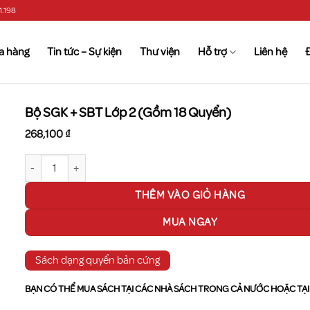
1.198
a hàng
Tin tức – Sự kiện
Thư viện
Hỗ trợ
Liên hệ
Bộ SGK + SBT Lớp 2 (Gồm 18 Quyển)
268,100
₫
Bộ SGK + SBT Lớp 2 (Gồm 18 Quyển) số lượng
THÊM VÀO GIỎ HÀNG
MUA NGAY
Sách dạng quyển bản cứng
BẠN CÓ THỂ MUA SÁCH TẠI CÁC NHÀ SÁCH TRONG CẢ NƯỚC HOẶC TẠI