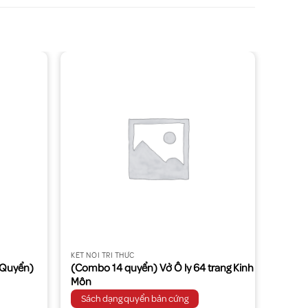
KẾT NỐI TRI THỨC
 Quyển)
(Combo 14 quyển) Vở Ô ly 64 trang Kinh
Môn
Sách dạng quyển bản cứng