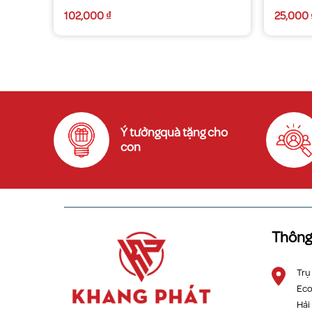
102,000
₫
25,000
Ý tưởngquà tặng cho
con
Thông 
Trụ
Eco
Hải