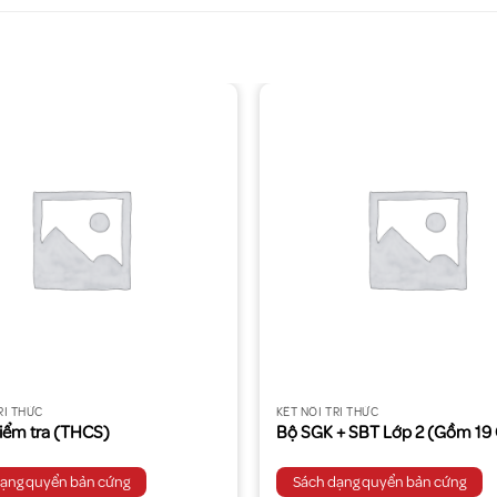
RI THỨC
KẾT NỐI TRI THỨC
kiểm tra (THCS)
Bộ SGK + SBT Lớp 2 (Gồm 19
dạng quyển bản cứng
Sách dạng quyển bản cứng