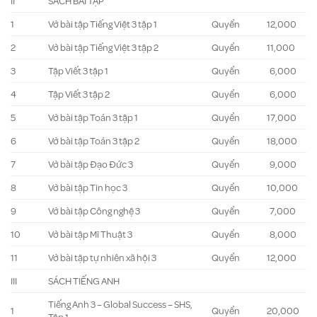
II
SÁCH BÀI TẬP
1
Vở bài tập Tiếng Việt 3 tập 1
Quyển
12,000
2
Vở bài tập Tiếng Việt 3 tập 2
Quyển
11,000
3
Tập Viết 3 tập 1
Quyển
6,000
4
Tập Viết 3 tập 2
Quyển
6,000
5
Vở bài tập Toán 3 tập 1
Quyển
17,000
6
Vở bài tập Toán 3 tập 2
Quyển
18,000
7
Vở bài tập Đạo Đức 3
Quyển
9,000
8
Vở bài tập Tin học 3
Quyển
10,000
9
Vở bài tập Công nghệ 3
Quyển
7,000
10
Vở bài tập Mĩ Thuật 3
Quyển
8,000
11
Vở bài tập tự nhiên xã hội 3
Quyển
12,000
III
SÁCH TIẾNG ANH
Tiếng Anh 3 – Global Success – SHS,
1
Quyển
20,000