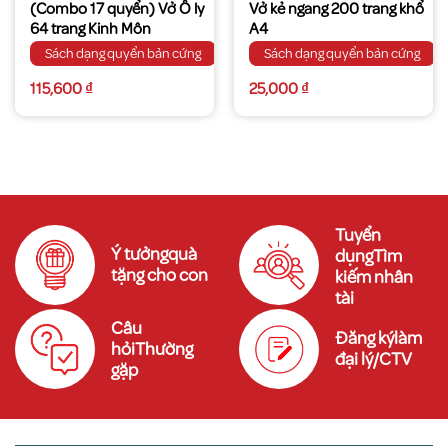
(Combo 17 quyển) Vở Ô ly
Vở kẻ ngang 200 trang khổ
64 trang Kinh Môn
A4
Sách dạng quyển bản cứng
Sách dạng quyển bản cứng
115,600
₫
25,000
₫
Tuyển
Ý tưởngquà
dụngTìm
tặng cho con
kiếm nhân
tài
Câu
Đăng kýlàm
hỏiThường
đại lý/CTV
gặp