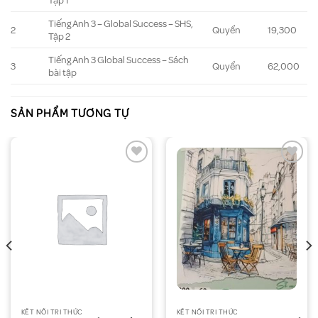
Tập 1
Tiếng Anh 3 – Global Success – SHS,
2
Quyển
19,300
Tập 2
Tiếng Anh 3 Global Success – Sách
3
Quyển
62,000
bài tập
SẢN PHẨM TƯƠNG TỰ
KẾT NỐI TRI THỨC
KẾT NỐI TRI THỨC