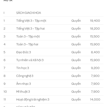
MÔ TẢ
I
SÁCH GIAO KHOA
1
Tiếng Việt 3 – Tập một
Quyển
19,400
2
Tiếng Việt 3 – Tập hai
Quyển
18,200
3
Toán 3 – Tập một
Quyển
15,500
4
Toán 3 – Tập hai
Quyển
15,900
5
Đạo Đức 3
Quyển
8,400
6
Tự nhiên và Xã hội 3
Quyển
15,900
7
Tin học 3
Quyển
9,200
8
Công nghệ 3
Quyển
7,900
9
Âm nhạc 3
Quyển
7,900
10
Mĩ thuật 3
Quyển
7,900
11
Hoạt động trải nghiệm 3
Quyển
14,000