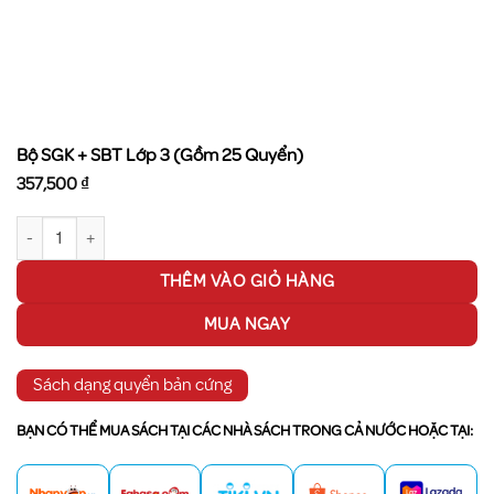
Bộ SGK + SBT Lớp 3 (Gồm 25 Quyển)
357,500
₫
Bộ SGK + SBT Lớp 3 (Gồm 25 Quyển) số lượng
THÊM VÀO GIỎ HÀNG
MUA NGAY
Sách dạng quyển bản cứng
BẠN CÓ THỂ MUA SÁCH TẠI CÁC NHÀ SÁCH TRONG CẢ NƯỚC HOẶC TẠI: