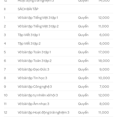
12
Hoạt động trải nghiệm 3
Quyển
14,000
II
SÁCH BÀI TẬP
1
Vở bài tập Tiếng Việt 3 tập 1
Quyển
12,000
2
Vở bài tập Tiếng Việt 3 tập 2
Quyển
11,000
3
Tập Viết 3 tập 1
Quyển
6,000
4
Tập Viết 3 tập 2
Quyển
6,000
5
Vở bài tập Toán 3 tập 1
Quyển
17,000
6
Vở bài tập Toán 3 tập 2
Quyển
18,000
7
Vở bài tập Đạo Đức 3
Quyển
9,000
8
Vở bài tập Tin học 3
Quyển
10,000
9
Vở bài tập Công nghệ 3
Quyển
7,000
10
Vở bài tập tự nhiên xã hội 3
Quyển
12,000
11
Vở bài tập Âm nhạc 3
Quyển
8,000
12
Vở bài tập Hoạt động trải nghiệm 3
Quyển
11,000