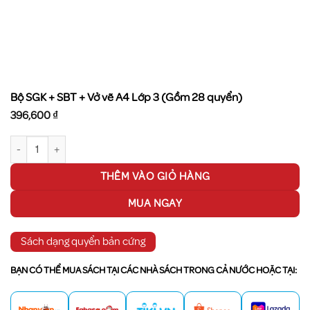
Bộ SGK + SBT + Vở vẽ A4 Lớp 3 (Gồm 28 quyển)
396,600
₫
Bộ SGK + SBT + Vở vẽ A4 Lớp 3 (Gồm 28 quyển) số lượng
THÊM VÀO GIỎ HÀNG
MUA NGAY
Sách dạng quyển bản cứng
BẠN CÓ THỂ MUA SÁCH TẠI CÁC NHÀ SÁCH TRONG CẢ NƯỚC HOẶC TẠI: