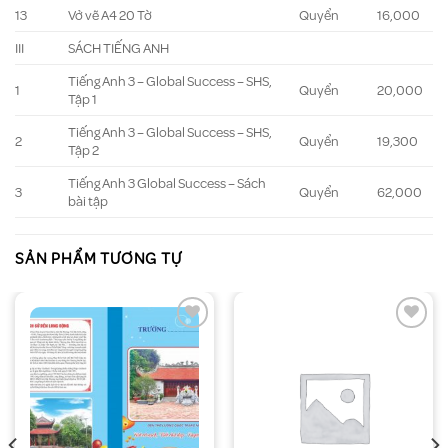
13
Vở vẽ A4 20 Tờ
Quyển
16,000
III
SÁCH TIẾNG ANH
Tiếng Anh 3 – Global Success – SHS,
1
Quyển
20,000
Tập 1
Tiếng Anh 3 – Global Success – SHS,
2
Quyển
19,300
Tập 2
Tiếng Anh 3 Global Success – Sách
3
Quyển
62,000
bài tập
SẢN PHẨM TƯƠNG TỰ