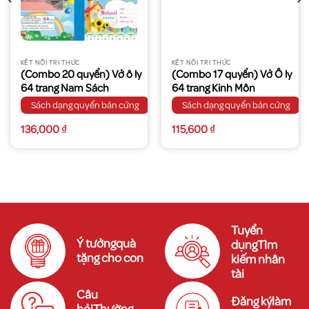
KẾT NỐI TRI THỨC
KẾT NỐI TRI THỨC
(Combo 20 quyển) Vở ô ly
(Combo 17 quyển) Vở Ô ly
64 trang Nam Sách
64 trang Kinh Môn
Sách dạng quyển bản cứng
Sách dạng quyển bản cứng
136,000
₫
115,600
₫
Tuyển
Ý tưởngquà
dụngTìm
tặng cho con
kiếm nhân
tài
Câu
Đăng kýlàm