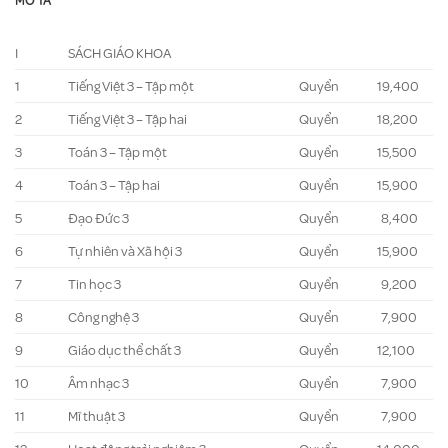
MÔ TẢ
I
SÁCH GIÁO KHOA
1
Tiếng Việt 3 – Tập một
Quyển
19,400
2
Tiếng Việt 3 – Tập hai
Quyển
18,200
3
Toán 3 – Tập một
Quyển
15,500
4
Toán 3 – Tập hai
Quyển
15,900
5
Đạo Đức 3
Quyển
8,400
6
Tự nhiên và Xã hội 3
Quyển
15,900
7
Tin học 3
Quyển
9,200
8
Công nghệ 3
Quyển
7,900
9
Giáo dục thể chất 3
Quyển
12,100
10
Âm nhạc 3
Quyển
7,900
11
Mĩ thuật 3
Quyển
7,900