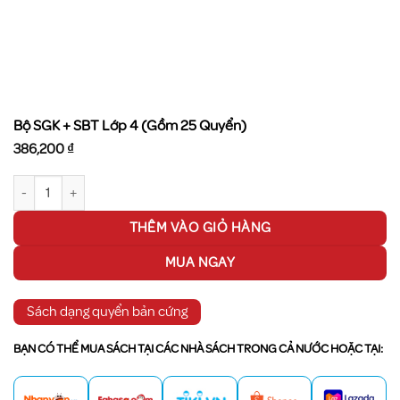
Bộ SGK + SBT Lớp 4 (Gồm 25 Quyển)
386,200
₫
Bộ SGK + SBT Lớp 4 (Gồm 25 Quyển) số lượng
THÊM VÀO GIỎ HÀNG
MUA NGAY
Sách dạng quyển bản cứng
BẠN CÓ THỂ MUA SÁCH TẠI CÁC NHÀ SÁCH TRONG CẢ NƯỚC HOẶC TẠI: