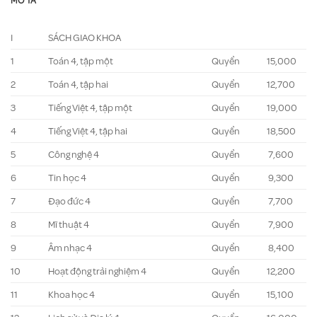
MÔ TẢ
I
SÁCH GIAO KHOA
1
Toán 4, tập một
Quyển
15,000
2
Toán 4, tập hai
Quyển
12,700
3
Tiếng Việt 4, tập một
Quyển
19,000
4
Tiếng Việt 4, tập hai
Quyển
18,500
5
Công nghệ 4
Quyển
7,600
6
Tin học 4
Quyển
9,300
7
Đạo đức 4
Quyển
7,700
8
Mĩ thuật 4
Quyển
7,900
9
Âm nhạc 4
Quyển
8,400
10
Hoạt động trải nghiệm 4
Quyển
12,200
11
Khoa học 4
Quyển
15,100