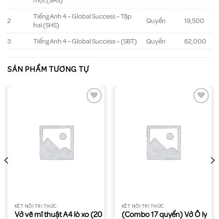
một (SHS)
Tiếng Anh 4 – Global Success – Tập
2
Quyển
19,500
hai (SHS)
3
Tiếng Anh 4 – Global Success – (SBT)
Quyển
62,000
SẢN PHẨM TƯƠNG TỰ
KẾT NỐI TRI THỨC
KẾT NỐI TRI THỨC
Vở vẽ mĩ thuật A4 lò xo (20
(Combo 17 quyển) Vở Ô ly