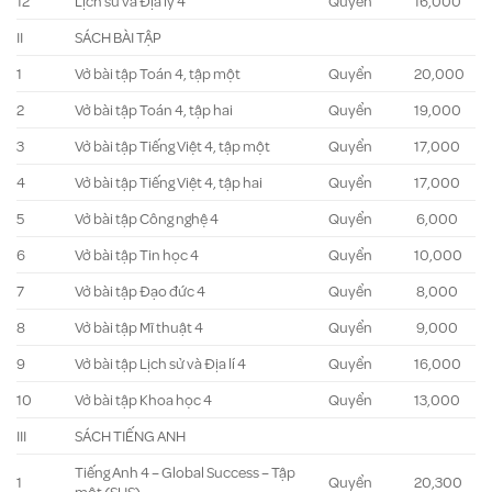
12
Lịch sử và Địa lý 4
Quyển
16,000
II
SÁCH BÀI TẬP
1
Vở bài tập Toán 4, tập một
Quyển
20,000
2
Vở bài tập Toán 4, tập hai
Quyển
19,000
3
Vở bài tập Tiếng Việt 4, tập một
Quyển
17,000
4
Vở bài tập Tiếng Việt 4, tập hai
Quyển
17,000
5
Vở bài tập Công nghệ 4
Quyển
6,000
6
Vở bài tập Tin học 4
Quyển
10,000
7
Vở bài tập Đạo đức 4
Quyển
8,000
8
Vở bài tập Mĩ thuật 4
Quyển
9,000
9
Vở bài tập Lịch sử và Địa lí 4
Quyển
16,000
10
Vở bài tập Khoa học 4
Quyển
13,000
III
SÁCH TIẾNG ANH
Tiếng Anh 4 – Global Success – Tập
1
Quyển
20,300