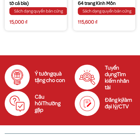
tờ cả bìa)
64 trang Kinh Môn
Sách dạng quyển bản cứng
Sách dạng quyển bản cứng
15,000
₫
115,600
₫
Tuyển
Ý tưởngquà
dụngTìm
tặng cho con
kiếm nhân
tài
Câu
Đăng kýlàm
hỏiThường
đại lý/CTV
gặp