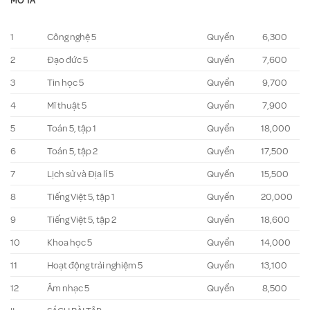
MÔ TẢ
1
Công nghệ 5
Quyển
6,300
2
Đạo đức 5
Quyển
7,600
3
Tin học 5
Quyển
9,700
4
Mĩ thuật 5
Quyển
7,900
5
Toán 5, tập 1
Quyển
18,000
6
Toán 5, tập 2
Quyển
17,500
7
Lịch sử và Địa lí 5
Quyển
15,500
8
Tiếng Việt 5, tập 1
Quyển
20,000
9
Tiếng Việt 5, tập 2
Quyển
18,600
10
Khoa học 5
Quyển
14,000
11
Hoạt động trải nghiệm 5
Quyển
13,100
12
Âm nhạc 5
Quyển
8,500