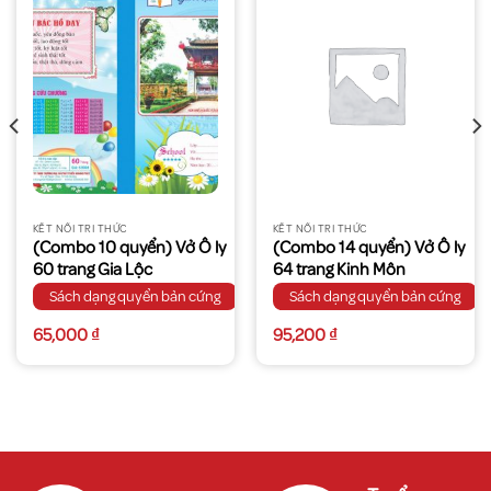
KẾT NỐI TRI THỨC
KẾT NỐI TRI THỨC
(Combo 10 quyển) Vở Ô ly
(Combo 14 quyển) Vở Ô ly
60 trang Gia Lộc
64 trang Kinh Môn
Sách dạng quyển bản cứng
Sách dạng quyển bản cứng
65,000
₫
95,200
₫