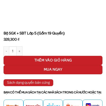
Bộ SGK + SBT Lớp 5 (Gồm 19 Quyển)
328,300
₫
Bộ SGK + SBT Lớp 5 (Gồm 19 Quyển) số lượng
THÊM VÀO GIỎ HÀNG
MUA NGAY
Sách dạng quyển bản cứng
BẠN CÓ THỂ MUA SÁCH TẠI CÁC NHÀ SÁCH TRONG CẢ NƯỚC HOẶC TẠI: