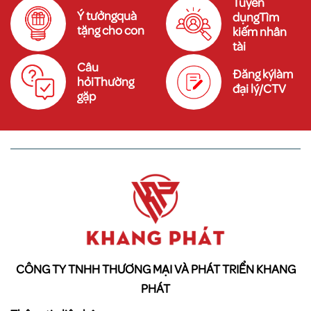
Tuyển
Ý tưởngquà
dụngTìm
tặng cho con
kiếm nhân
tài
Câu
Đăng kýlàm
hỏiThường
đại lý/CTV
gặp
CÔNG TY TNHH THƯƠNG MẠI VÀ PHÁT TRIỂN KHANG
PHÁT