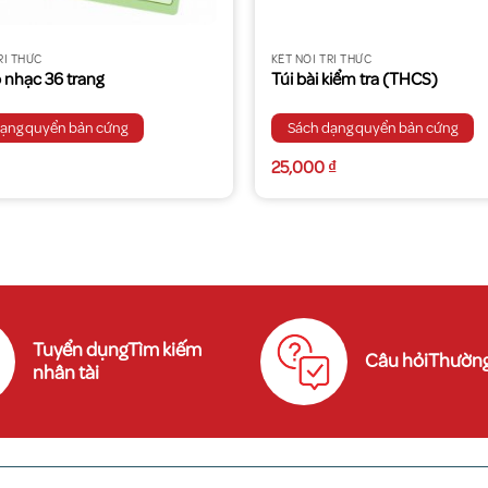
RI THỨC
KẾT NỐI TRI THỨC
 nhạc 36 trang
Túi bài kiểm tra (THCS)
dạng quyển bản cứng
Sách dạng quyển bản cứng
25,000
₫
Tuyển dụngTìm kiếm
Câu hỏiThường
nhân tài