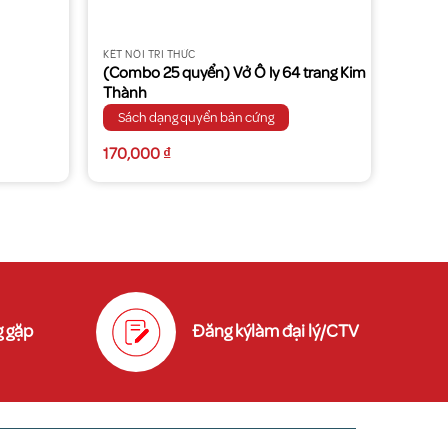
KẾT NỐI TRI THỨC
(Combo 25 quyển) Vở Ô ly 64 trang Kim
Thành
Sách dạng quyển bản cứng
170,000
₫
 gặp
Đăng kýlàm đại lý/CTV