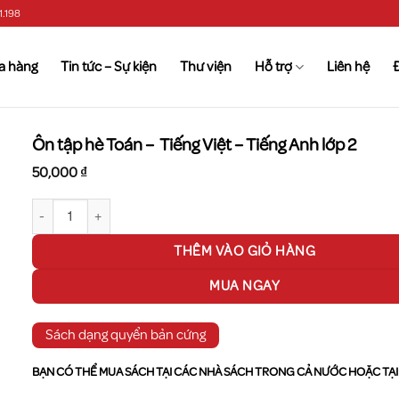
1.198
a hàng
Tin tức – Sự kiện
Thư viện
Hỗ trợ
Liên hệ
Ôn tập hè Toán – Tiếng Việt – Tiếng Anh lớp 2
50,000
₫
Ôn tập hè Toán - Tiếng Việt - Tiếng Anh lớp 2 số lượng
THÊM VÀO GIỎ HÀNG
MUA NGAY
Sách dạng quyển bản cứng
BẠN CÓ THỂ MUA SÁCH TẠI CÁC NHÀ SÁCH TRONG CẢ NƯỚC HOẶC TẠI