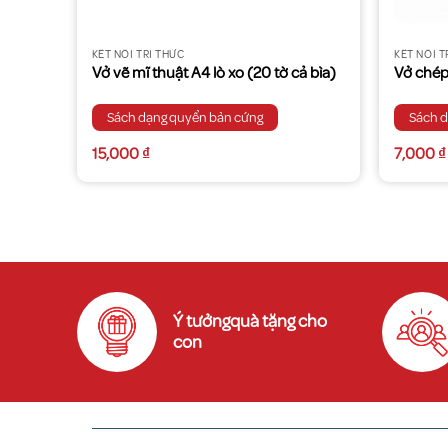
KẾT NỐI TRI THỨC
KẾT NỐI T
rang Kim
Vở vẽ mĩ thuật A4 lò xo (20 tờ cả bìa)
Vở chép
Sách dạng quyển bản cứng
Sách 
15,000
₫
7,000
₫
Ý tưởngquà tặng cho
con