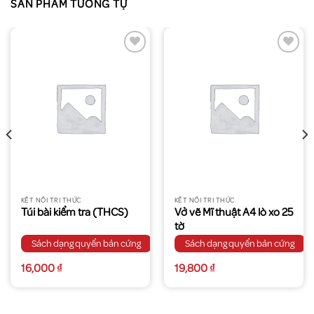
SẢN PHẨM TƯƠNG TỰ
KẾT NỐI TRI THỨC
KẾT NỐI TRI THỨC
Túi bài kiểm tra (THCS)
Vở vẽ Mĩ thuật A4 lò xo 25
tờ
Sách dạng quyển bản cứng
Sách dạng quyển bản cứng
16,000
₫
19,800
₫