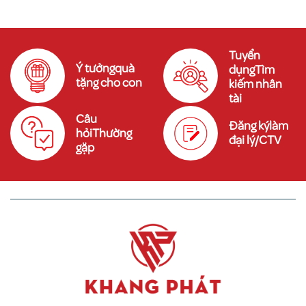
Tuyển
Ý tưởngquà
dụngTìm
tặng cho con
kiếm nhân
tài
Câu
Đăng kýlàm
hỏiThường
đại lý/CTV
gặp