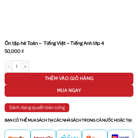
Ôn tập hè Toán – Tiếng Việt – Tiếng Anh lớp 4
50,000
₫
Ôn tập hè Toán - Tiếng Việt - Tiếng Anh lớp 4 số lượng
THÊM VÀO GIỎ HÀNG
MUA NGAY
Sách dạng quyển bản cứng
BẠN CÓ THỂ MUA SÁCH TẠI CÁC NHÀ SÁCH TRONG CẢ NƯỚC HOẶC TẠI: