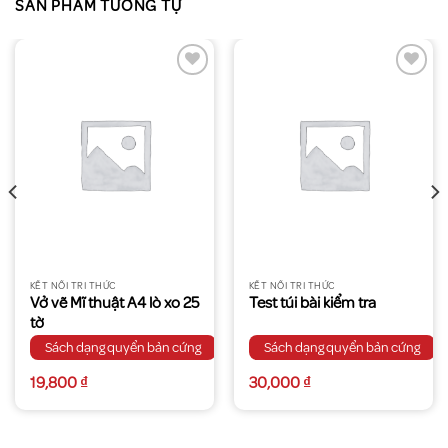
SẢN PHẨM TƯƠNG TỰ
KẾT NỐI TRI THỨC
KẾT NỐI TRI THỨC
Vở vẽ Mĩ thuật A4 lò xo 25
Test túi bài kiểm tra
tờ
Sách dạng quyển bản cứng
Sách dạng quyển bản cứng
19,800
₫
30,000
₫