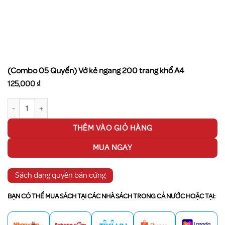
(Combo 05 Quyển) Vở kẻ ngang 200 trang khổ A4
125,000
₫
(Combo 05 Quyển) Vở kẻ ngang 200 trang khổ A4 số lượng
THÊM VÀO GIỎ HÀNG
MUA NGAY
Sách dạng quyển bản cứng
BẠN CÓ THỂ MUA SÁCH TẠI CÁC NHÀ SÁCH TRONG CẢ NƯỚC HOẶC TẠI: