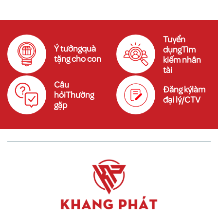
Tuyển
Ý tưởngquà
dụngTìm
tặng cho con
kiếm nhân
tài
Câu
Đăng kýlàm
hỏiThường
đại lý/CTV
gặp