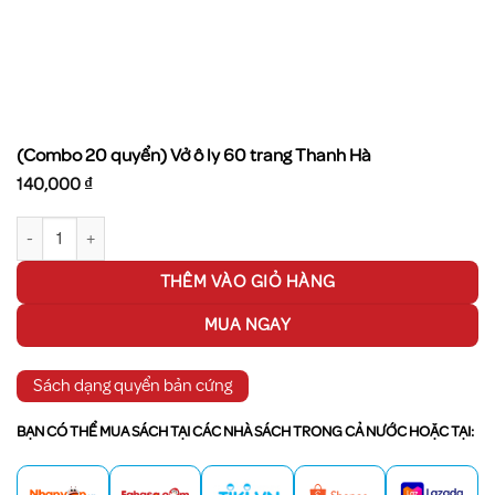
(Combo 20 quyển) Vở ô ly 60 trang Thanh Hà
140,000
₫
(Combo 20 quyển) Vở ô ly 60 trang Thanh Hà số lượng
THÊM VÀO GIỎ HÀNG
MUA NGAY
Sách dạng quyển bản cứng
BẠN CÓ THỂ MUA SÁCH TẠI CÁC NHÀ SÁCH TRONG CẢ NƯỚC HOẶC TẠI: