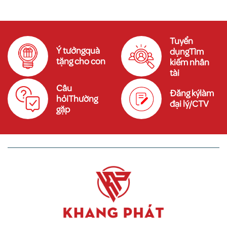
Tuyển
Ý tưởngquà
dụngTìm
tặng cho con
kiếm nhân
tài
Câu
Đăng kýlàm
hỏiThường
đại lý/CTV
gặp