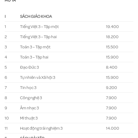
MÔ TẢ
I
SÁCH GIÁO KHOA
1
Tiếng Việt 3 – Tập một
19.400
2
Tiếng Việt 3 – Tập hai
18.200
3
Toán 3 – Tập một
15.500
4
Toán 3 – Tập hai
15.900
5
Đạo Đức 3
8.400
6
Tự nhiên và Xã hội 3
15.900
7
Tin học 3
9.200
8
Công nghệ 3
7.900
9
Âm nhạc 3
7.900
10
Mĩ thuật 3
7.900
11
Hoạt động trải nghiệm 3
14.000