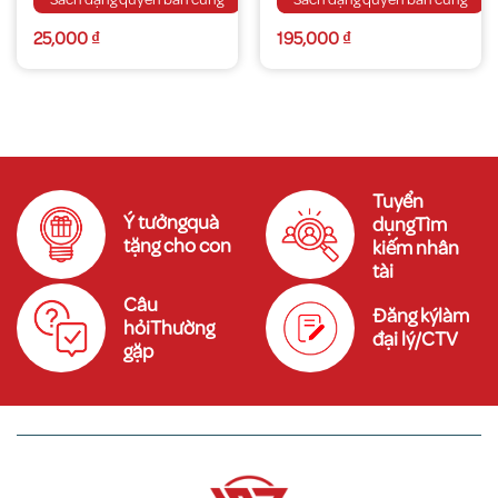
25,000
₫
195,000
₫
Tuyển
Ý tưởngquà
dụngTìm
tặng cho con
kiếm nhân
tài
Câu
Đăng kýlàm
hỏiThường
đại lý/CTV
gặp