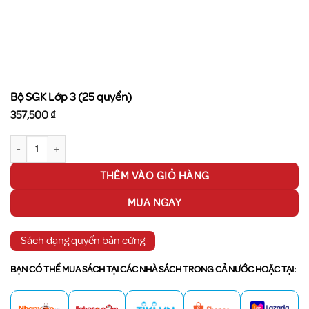
Bộ SGK Lớp 3 (25 quyển)
357,500
₫
Bộ SGK Lớp 3 (25 quyển) số lượng
THÊM VÀO GIỎ HÀNG
MUA NGAY
Sách dạng quyển bản cứng
BẠN CÓ THỂ MUA SÁCH TẠI CÁC NHÀ SÁCH TRONG CẢ NƯỚC HOẶC TẠI: