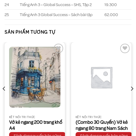
24
Tiếng Anh 3 – Global Success – SHS, Tập 2
19.300
25
Tiếng Anh 3 Global Success – Sách bài tập
62.000
SẢN PHẨM TƯƠNG TỰ
KẾT NỐI TRI THỨC
KẾT NỐI TRI THỨC
Vở kẻ ngang 200 trang khổ
(Combo 30 Quyển) Vở kẻ
A4
ngang 80 trang Nam Sách
Sách dạng quyển bản cứng
Sách dạng quyển bản cứng