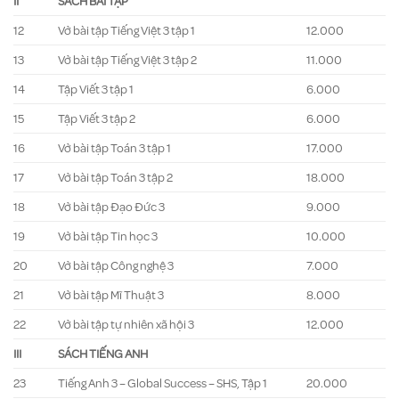
II
SÁCH BÀI TẬP
12
Vở bài tập Tiếng Việt 3 tập 1
12.000
13
Vở bài tập Tiếng Việt 3 tập 2
11.000
14
Tập Viết 3 tập 1
6.000
15
Tập Viết 3 tập 2
6.000
16
Vở bài tập Toán 3 tập 1
17.000
17
Vở bài tập Toán 3 tập 2
18.000
18
Vở bài tập Đạo Đức 3
9.000
19
Vở bài tập Tin học 3
10.000
20
Vở bài tập Công nghệ 3
7.000
21
Vở bài tập Mĩ Thuật 3
8.000
22
Vở bài tập tự nhiên xã hội 3
12.000
III
SÁCH TIẾNG ANH
23
Tiếng Anh 3 – Global Success – SHS, Tập 1
20.000