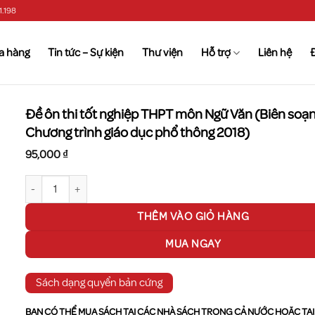
1.198
a hàng
Tin tức – Sự kiện
Thư viện
Hỗ trợ
Liên hệ
Đề ôn thi tốt nghiệp THPT môn Ngữ Văn (Biên soạ
Chương trình giáo dục phổ thông 2018)
95,000
₫
Đề ôn thi tốt nghiệp THPT môn Ngữ Văn (Biên soạn theo Chương trình g
THÊM VÀO GIỎ HÀNG
MUA NGAY
Sách dạng quyển bản cứng
BẠN CÓ THỂ MUA SÁCH TẠI CÁC NHÀ SÁCH TRONG CẢ NƯỚC HOẶC TẠI