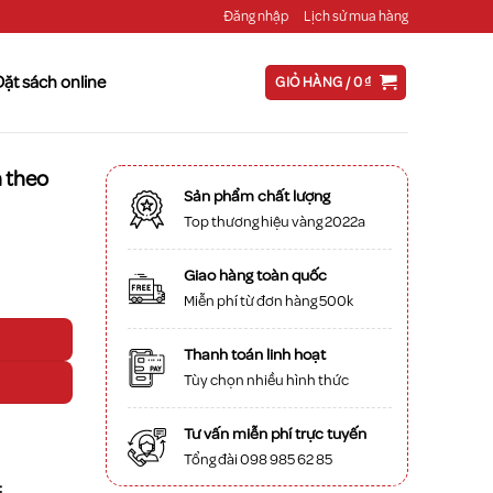
Đăng nhập
Lịch sử mua hàng
Đặt sách online
GIỎ HÀNG /
0
₫
n theo
Sản phẩm chất lượng
Top thương hiệu vàng 2022a
Giao hàng toàn quốc
iáo dục phổ thông 2018) số lượng
Miễn phí từ đơn hàng 500k
Thanh toán linh hoạt
Tùy chọn nhiều hình thức
Tư vấn miễn phí trực tuyến
Tổng đài 098 985 62 85
: