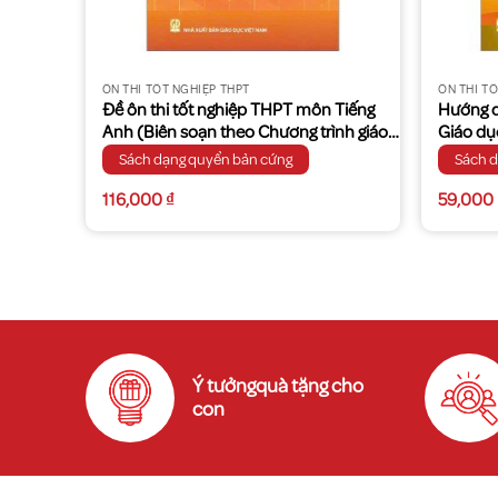
ÔN THI TỐT NGHIỆP THPT
ÔN THI T
HPT môn
Đề ôn thi tốt nghiệp THPT môn Tiếng
Hướng d
ng trình
Anh (Biên soạn theo Chương trình giáo
Giáo dục
dục phổ thông 2018)
theo Ch
Sách dạng quyển bản cứng
Sách 
2018)
116,000
₫
59,000
Ý tưởngquà tặng cho
con