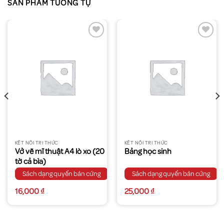
SẢN PHẨM TƯƠNG TỰ
KẾT NỐI TRI THỨC
KẾT NỐI TRI THỨC
Vở vẽ mĩ thuật A4 lò xo (20
Bảng học sinh
tờ cả bìa)
Sách dạng quyển bản cứng
Sách dạng quyển bản cứng
16,000
₫
25,000
₫