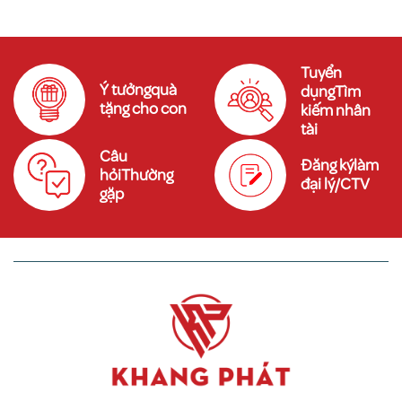
Tuyển
Ý tưởngquà
dụngTìm
tặng cho con
kiếm nhân
tài
Câu
Đăng kýlàm
hỏiThường
đại lý/CTV
gặp