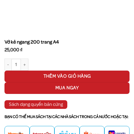
Vở kẻ ngang 200 trang A4
25,000
₫
Vở kẻ ngang 200 trang A4 số lượng
THÊM VÀO GIỎ HÀNG
MUA NGAY
Sách dạng quyển bản cứng
BẠN CÓ THỂ MUA SÁCH TẠI CÁC NHÀ SÁCH TRONG CẢ NƯỚC HOẶC TẠI: