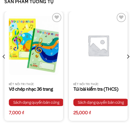
SẢN PHẨM TƯƠNG TỰ
KẾT NỐI TRI THỨC
KẾT NỐI TRI THỨC
Vở chép nhạc 36 trang
Túi bài kiểm tra (THCS)
Sách dạng quyển bản cứng
Sách dạng quyển bản cứng
7,000
₫
25,000
₫