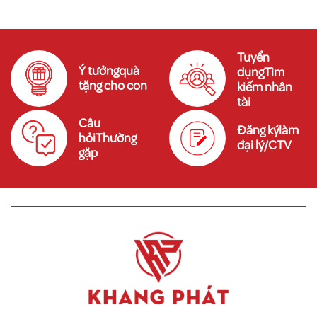
Tuyển
Ý tưởngquà
dụngTìm
tặng cho con
kiếm nhân
tài
Câu
Đăng kýlàm
hỏiThường
đại lý/CTV
gặp