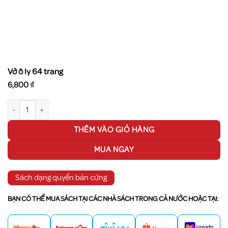
Vở ô ly 64 trang
6,800
₫
Vở ô ly 64 trang số lượng
THÊM VÀO GIỎ HÀNG
MUA NGAY
Sách dạng quyển bản cứng
BẠN CÓ THỂ MUA SÁCH TẠI CÁC NHÀ SÁCH TRONG CẢ NƯỚC HOẶC TẠI: