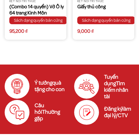
KẾT NỐI TRI THỨC
KẾT NỐI TRI THỨC
(Combo 14 quyển) Vở Ô ly
Giấy thủ công
64 trang Kinh Môn
Sách dạng quyển bản cứng
Sách dạng quyển bản cứng
95,200
₫
9,000
₫
Tuyển
Ý tưởngquà
dụngTìm
tặng cho con
kiếm nhân
tài
Câu
Đăng kýlàm
hỏiThường
đại lý/CTV
gặp